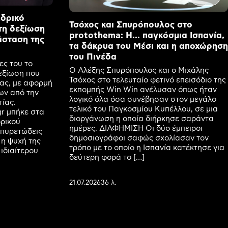
εδρικό
Τσόχος και Σπυρόπουλος στο
τη δεξίωση
protothema: Η… παγκόσμια Ισπανία,
άσταση της
τα δάκρυα του Μέσι και η αποχώρηση
του Πινέδα
ες του το
Ο Αλέξης Σπυρόπουλος και ο Μιχάλης
εξίωση που
Τσόχος στο τελευταίο φετινό επεισόδιο της
ας, με αφορμή
εκπομπής Win Win ανέλυσαν όπως ήταν
ων από την
λογικό όλα όσα συνέβησαν στον μεγάλο
ίας.
τελικό του Παγκοσμίου Κυπέλλου, σε μια
r μπήκε στα
διοργάνωση η οποία διήρκησε σαράντα
ορικού
ημέρες. ΔΙΑΦΗΜΙΣΗ Οι δύο έμπειροι
 πυρετώδεις
δημοσιογράφοι σαφώς σχολίασαν τον
 η ψυχή της
τρόπο με το οποίο η Ισπανία κατέκτησε για
 ιδιαίτερου
δεύτερη φορά το […]
21.07.2026
36 λ.