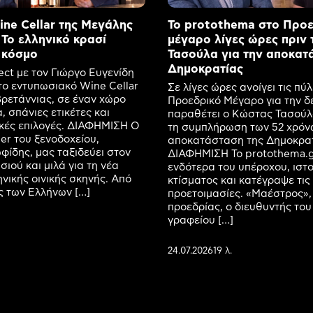
ne Cellar της Μεγάλης
Το protothema στο Προ
 Το ελληνικό κρασί
μέγαρο λίγες ώρες πριν 
 κόσμο
Τασούλα για την αποκατ
Δημοκρατίας
ect με τον Γιώργο Ευγενίδη
ο εντυπωσιακό Wine Cellar
Σε λίγες ώρες ανοίγει τις πύλ
ρετάννιας, σε έναν χώρο
Προεδρικό Μέγαρο για την δ
, σπάνιες ετικέτες και
παραθέτει ο Κώστας Τασούλ
ικές επιλογές. ΔΙΑΦΗΜΙΣΗ Ο
τη συμπλήρωση των 52 χρόν
r του ξενοδοχείου,
αποκατάσταση της Δημοκρατ
ίδης, μας ταξιδεύει στον
ΔΙΑΦΗΜΙΣΗ Το protothema.g
ιού και μιλά για τη νέα
ενδότερα του υπέροχου, ιστ
ηνικής οινικής σκηνής. Από
κτίσματος και κατέγραψε τις
ις των Ελλήνων […]
προετοιμασίες. «Μαέστρος»,
προεδρίας, ο διευθυντής του
γραφείου […]
24.07.2026
19 λ.