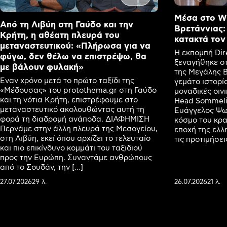
Μέσα στο Wi
Από τη Λιβύη στη Γαύδο και την
Βρετάννιας:
Κρήτη, η αθέατη πλευρά του
κατακτά τον
μεταναστευτικού: «Πλήρωσα για να
Η εκπομπή Dir
φύγω, δεν θέλω να επιστρέψω, θα
ξεναγήθηκε στ
με βάλουν φυλακή»
της Μεγάλης Β
Έναν χρόνο μετά το πρώτο ταξίδι της
γεμάτο ιστορία
«Μέδουσας» του protothema.gr στη Γαύδο
μοναδικές οιν
και τη νότια Κρήτη, επιστρέφουμε στο
Head Sommelie
μεταναστευτικό ακολουθώντας αυτή τη
Ευάγγελος Ψωφ
φορά τη διαδρομή ανάποδα. ΔΙΑΦΗΜΙΣΗ
κόσμο του κρασ
Περνάμε στην άλλη πλευρά της Μεσογείου,
εποχή της ελλ
στη Λιβύη, εκεί όπου αρχίζει το τελευταίο
τις προτιμήσε
και πιο επικίνδυνο κομμάτι του ταξιδιού
προς την Ευρώπη. Συναντάμε ανθρώπους
από το Σουδάν, την […]
27.07.2026
29 λ.
26.07.2026
21 λ.