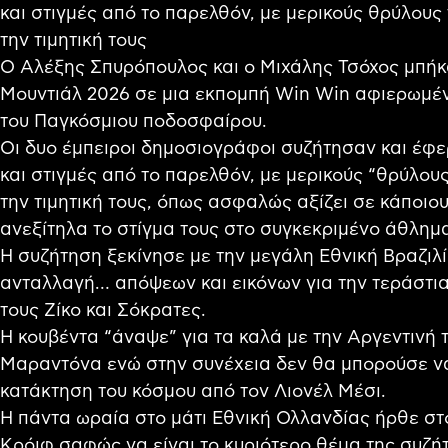
και στιγμές από το παρελθόν, με μερικούς θρύλου
την τιμητική τους
Ο Αλέξης Σπυρόπουλος και ο Μιχάλης Τσόχος μπήκ
Μουντιάλ 2026 σε μια εκπομπή Win Win αφιερωμέν
του Παγκόσμιου ποδοσφαίρου.
Οι δυο έμπειροι δημοσιογράφοι συζήτησαν και έφε
και στιγμές από το παρελθόν, με μερικούς “θρύλου
την τιμητική τους, όπως ασφαλώς αξίζει σε κάποιο
ανεξίτηλα το στίγμα τους στο συγκεκριμένο άθλημ
Η συζήτηση ξεκίνησε με την μεγάλη Εθνική Βραζιλ
ανταλλαγή… απόψεων και εικόνων για την τεράστι
τους Ζίκο και Σόκρατες.
Η κουβέντα “άναψε” για τα καλά με την Αργεντινή
Μαραντόνα ενώ στην συνέχεια δεν θα μπορούσε να 
κατάκτηση του κόσμου από τον Λιονέλ Μέσι.
Η πάντα ωραία στο μάτι Εθνική Ολλανδίας ήρθε στο
Κρόιφ σαφώς να είναι το κυριότερο θέμα της συζ