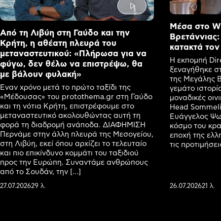
Μέσα στο Wi
Από τη Λιβύη στη Γαύδο και την
Βρετάννιας:
Κρήτη, η αθέατη πλευρά του
κατακτά τον
μεταναστευτικού: «Πλήρωσα για να
Η εκπομπή Dir
φύγω, δεν θέλω να επιστρέψω, θα
ξεναγήθηκε στ
με βάλουν φυλακή»
της Μεγάλης Β
Έναν χρόνο μετά το πρώτο ταξίδι της
γεμάτο ιστορία
«Μέδουσας» του protothema.gr στη Γαύδο
μοναδικές οιν
και τη νότια Κρήτη, επιστρέφουμε στο
Head Sommelie
μεταναστευτικό ακολουθώντας αυτή τη
Ευάγγελος Ψωφ
φορά τη διαδρομή ανάποδα. ΔΙΑΦΗΜΙΣΗ
κόσμο του κρασ
Περνάμε στην άλλη πλευρά της Μεσογείου,
εποχή της ελλ
στη Λιβύη, εκεί όπου αρχίζει το τελευταίο
τις προτιμήσε
και πιο επικίνδυνο κομμάτι του ταξιδιού
προς την Ευρώπη. Συναντάμε ανθρώπους
από το Σουδάν, την […]
27.07.2026
29 λ.
26.07.2026
21 λ.