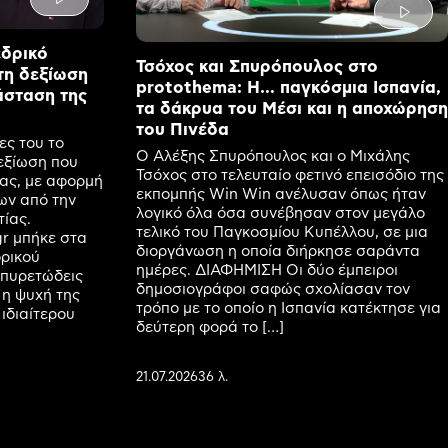
εδρικό
Τσόχος και Σπυρόπουλος στο
τη δεξίωση
protothema: Η… παγκόσμια Ισπανία,
άσταση της
τα δάκρυα του Μέσι και η αποχώρηση
του Πινέδα
ες του το
Ο Αλέξης Σπυρόπουλος και ο Μιχάλης
εξίωση που
Τσόχος στο τελευταίο φετινό επεισόδιο της
ας, με αφορμή
εκπομπής Win Win ανέλυσαν όπως ήταν
ων από την
λογικό όλα όσα συνέβησαν στον μεγάλο
ίας.
τελικό του Παγκοσμίου Κυπέλλου, σε μια
r μπήκε στα
διοργάνωση η οποία διήρκησε σαράντα
ορικού
ημέρες. ΔΙΑΦΗΜΙΣΗ Οι δύο έμπειροι
 πυρετώδεις
δημοσιογράφοι σαφώς σχολίασαν τον
 η ψυχή της
τρόπο με το οποίο η Ισπανία κατέκτησε για
 ιδιαίτερου
δεύτερη φορά το […]
21.07.2026
36 λ.