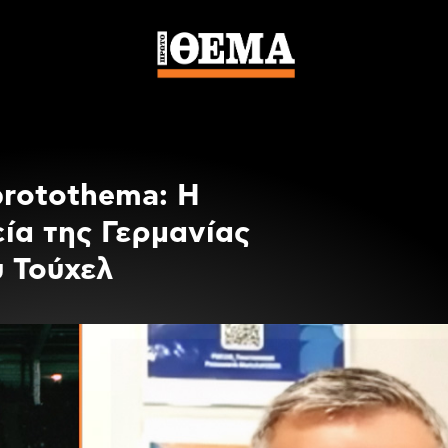
protothema: Η
ία της Γερμανίας
υ Τούχελ