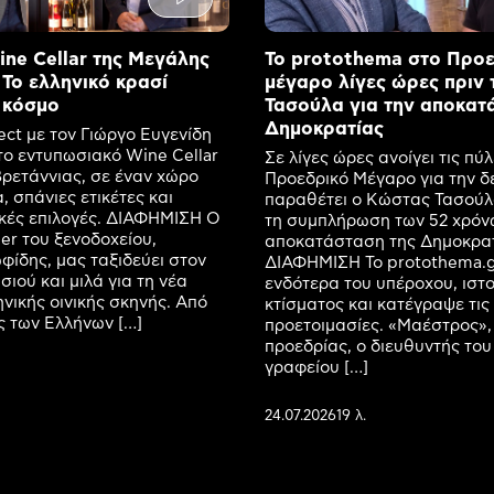
ne Cellar της Μεγάλης
Το protothema στο Προ
 Το ελληνικό κρασί
μέγαρο λίγες ώρες πριν 
 κόσμο
Τασούλα για την αποκατ
Δημοκρατίας
ect με τον Γιώργο Ευγενίδη
ο εντυπωσιακό Wine Cellar
Σε λίγες ώρες ανοίγει τις πύλ
ρετάννιας, σε έναν χώρο
Προεδρικό Μέγαρο για την δ
, σπάνιες ετικέτες και
παραθέτει ο Κώστας Τασούλ
ικές επιλογές. ΔΙΑΦΗΜΙΣΗ Ο
τη συμπλήρωση των 52 χρόν
r του ξενοδοχείου,
αποκατάσταση της Δημοκρατ
ίδης, μας ταξιδεύει στον
ΔΙΑΦΗΜΙΣΗ Το protothema.g
ιού και μιλά για τη νέα
ενδότερα του υπέροχου, ιστ
ηνικής οινικής σκηνής. Από
κτίσματος και κατέγραψε τις
ις των Ελλήνων […]
προετοιμασίες. «Μαέστρος»,
προεδρίας, ο διευθυντής του
γραφείου […]
24.07.2026
19 λ.