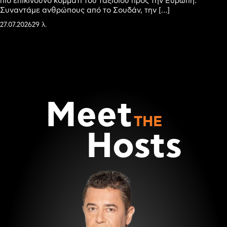
πιο επικίνδυνο κομμάτι του ταξιδιού προς την Ευρώπη.
Συναντάμε ανθρώπους από το Σουδάν, την […]
27.07.2026
29 λ.
Meet
THE
Hosts