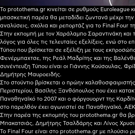
Το protothema.gr κινείται σε ρυθμούς Euroleague κ
μπασκετική παρέα θα μεταδίδει ζωντανά μέχρι την 
αναλύσεις, σχόλια και ρεπορτάζ για το Final Four 
Στην εκπομπή με τον Χαράλαμπο Σαραντινάκη και 
λόγος για όλες τις τελευταίες εξελίξεις, ενώ στο ε
Τύπου που βρίσκεται σε εξέλιξη με τους εκπροσώπο
Φενέρμπαχτσε, της Ρεάλ Μαδρίτης και της Βαλένθ
συνέντευξη Τύπου είναι οι Γιάννης Κούσουλας, Φρί
Δημήτρης Μαυροειδής.
Στο στούντιο βρίσκεται ο πρώην καλαθοσφαιριστής
Περιστερίου, Βασίλης Ξανθόπουλος που έχει κατακτ
Παναθηναϊκό το 2007 και ο φόργουορντ της Καρδί
στο παρελθόν έχει αγωνιστεί σε Παναθηναϊκό, ΑΕ
Στην παρέα της εκπομπής του protothema.gr θα βρ
Μπακατσιάς, Δημήτρης Τσαλδάρης και Λίνος Χρυσι
Το Final Four είναι στο protothema.gr με πλούσιο 