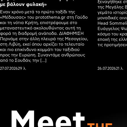
ξεναγήθηκε στ
με βάλουν φυλακή»
της Μεγάλης Β
Έναν χρόνο μετά το πρώτο ταξίδι της
γεμάτο ιστορία
«Μέδουσας» του protothema.gr στη Γαύδο
μοναδικές οιν
και τη νότια Κρήτη, επιστρέφουμε στο
Head Sommelie
μεταναστευτικό ακολουθώντας αυτή τη
Ευάγγελος Ψωφ
φορά τη διαδρομή ανάποδα. ΔΙΑΦΗΜΙΣΗ
κόσμο του κρασ
Περνάμε στην άλλη πλευρά της Μεσογείου,
εποχή της ελλ
στη Λιβύη, εκεί όπου αρχίζει το τελευταίο
τις προτιμήσε
και πιο επικίνδυνο κομμάτι του ταξιδιού
προς την Ευρώπη. Συναντάμε ανθρώπους
από το Σουδάν, την […]
27.07.2026
29 λ.
26.07.2026
21 λ.
Meet