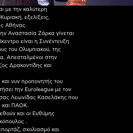
αι με την καλύτερη
Κυριακή, εξελίξεις,
της Αθήνας.
την Αναστασία Ζάρκα γίνεται
πίκεντρο είναι η Συνέντευξη
υς του Ολυμπιακού, της
ια. Απεσταλμένοι στην
ξος Δρακοντίδης και
 και νυν προπονητής του
ήσει την Euroleague με τον
τσας Λεωνίδας Κασελάκης που
Κ και ΠΑΟΚ.
εθούν και οι Ευθύμης
κόπουλος .
ρεπορτάζ, σχολιασμό και