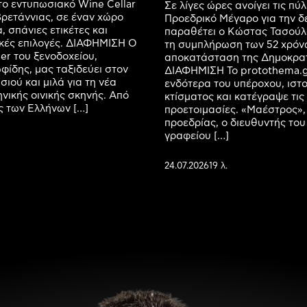
ο εντυπωσιακό Wine Cellar
Σε λίγες ώρες ανοίγει τις πύλ
ρετάννιας, σε έναν χώρο
Προεδρικό Μέγαρο για την δ
, σπάνιες ετικέτες και
παραθέτει ο Κώστας Τασούλ
ικές επιλογές. ΔΙΑΦΗΜΙΣΗ Ο
τη συμπλήρωση των 52 χρόν
r του ξενοδοχείου,
αποκατάσταση της Δημοκρατ
ίδης, μας ταξιδεύει στον
ΔΙΑΦΗΜΙΣΗ Το protothema.g
ιού και μιλά για τη νέα
ενδότερα του υπέροχου, ιστ
ηνικής οινικής σκηνής. Από
κτίσματος και κατέγραψε τις
ις των Ελλήνων […]
προετοιμασίες. «Μαέστρος»,
προεδρίας, ο διευθυντής του
γραφείου […]
24.07.2026
19 λ.