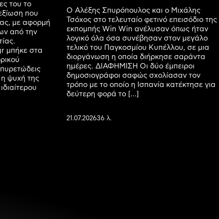
ες του το
Ο Αλέξης Σπυρόπουλος και ο Μιχάλης
εξίωση που
Τσόχος στο τελευταίο φετινό επεισόδιο της
ας, με αφορμή
εκπομπής Win Win ανέλυσαν όπως ήταν
ων από την
λογικό όλα όσα συνέβησαν στον μεγάλο
ίας.
τελικό του Παγκοσμίου Κυπέλλου, σε μια
r μπήκε στα
διοργάνωση η οποία διήρκησε σαράντα
ορικού
ημέρες. ΔΙΑΦΗΜΙΣΗ Οι δύο έμπειροι
 πυρετώδεις
δημοσιογράφοι σαφώς σχολίασαν τον
 η ψυχή της
τρόπο με το οποίο η Ισπανία κατέκτησε για
 ιδιαίτερου
δεύτερη φορά το […]
21.07.2026
36 λ.