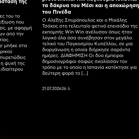
άσταση της
τα δάκρυα του Μέσι και η αποχώρηση
του Πινέδα
ες του το
Ο Αλέξης Σπυρόπουλος και ο Μιχάλης
εξίωση που
Τσόχος στο τελευταίο φετινό επεισόδιο της
ας, με αφορμή
εκπομπής Win Win ανέλυσαν όπως ήταν
ων από την
λογικό όλα όσα συνέβησαν στον μεγάλο
ίας.
τελικό του Παγκοσμίου Κυπέλλου, σε μια
r μπήκε στα
διοργάνωση η οποία διήρκησε σαράντα
ορικού
ημέρες. ΔΙΑΦΗΜΙΣΗ Οι δύο έμπειροι
 πυρετώδεις
δημοσιογράφοι σαφώς σχολίασαν τον
 η ψυχή της
τρόπο με το οποίο η Ισπανία κατέκτησε για
 ιδιαίτερου
δεύτερη φορά το […]
21.07.2026
36 λ.