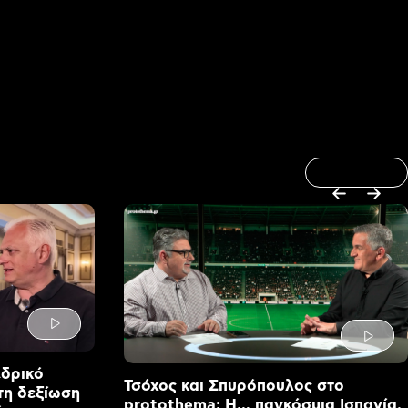
εδρικό
Τσόχος και Σπυρόπουλος στο
τη δεξίωση
protothema: Η… παγκόσμια Ισπανία,