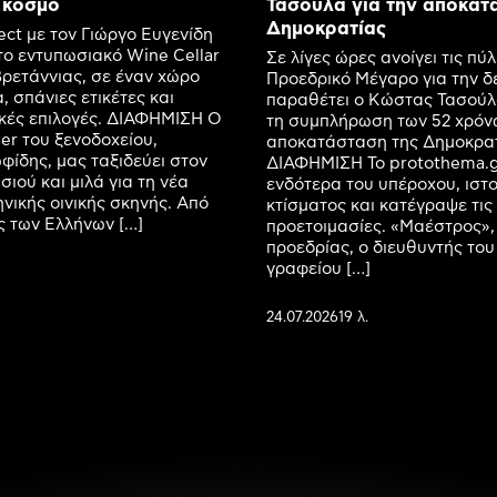
 κόσμο
Τασούλα για την αποκατ
Δημοκρατίας
ect με τον Γιώργο Ευγενίδη
ο εντυπωσιακό Wine Cellar
Σε λίγες ώρες ανοίγει τις πύλ
ρετάννιας, σε έναν χώρο
Προεδρικό Μέγαρο για την δ
, σπάνιες ετικέτες και
παραθέτει ο Κώστας Τασούλ
ικές επιλογές. ΔΙΑΦΗΜΙΣΗ Ο
τη συμπλήρωση των 52 χρόν
r του ξενοδοχείου,
αποκατάσταση της Δημοκρατ
ίδης, μας ταξιδεύει στον
ΔΙΑΦΗΜΙΣΗ Το protothema.g
ιού και μιλά για τη νέα
ενδότερα του υπέροχου, ιστ
ηνικής οινικής σκηνής. Από
κτίσματος και κατέγραψε τις
ις των Ελλήνων […]
προετοιμασίες. «Μαέστρος»,
προεδρίας, ο διευθυντής του
γραφείου […]
24.07.2026
19 λ.